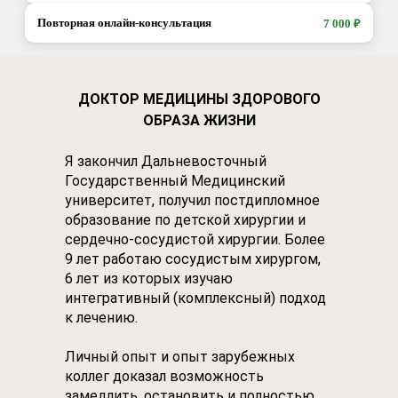
25 000 ₽
Повторная онлайн-консультация
7 000 ₽
35 000 ₽
45 000 ₽
Не входит:
55 000 ₽
7 000 ₽
ДОКТОР МЕДИЦИНЫ ЗДОРОВОГО
базовому списку
Не входит:
ОБРАЗА ЖИЗНИ
базовому списку
Я закончил Дальневосточный
Государственный Медицинский
базовому списку
университет, получил постдипломное
образование по детской хирургии и
сердечно-сосудистой хирургии. Более
9 лет работаю сосудистым хирургом,
6 лет из которых изучаю
интегративный (комплексный) подход
к лечению.
Личный опыт и опыт зарубежных
коллег доказал возможность
замедлить, остановить и полностью