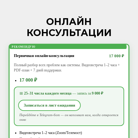
ОНЛАЙН
КОНСУЛЬТАЦИИ
РЕКОМЕНДУЮ
Первичная онлайн-консультация
17 000 ₽
Полный разбор всех проблем как системы. Видеовстреча 1–2 часа +
PDF-план + 7 дней поддержки.
17 000 ₽
📅
25–31 числа каждого месяца
— запись за
9 000 ₽
Записаться в лист ожидания
Перейдёте в Telegram-бот — он напомнит вам, когда откроется
окно
Видеовстреча 1–2 часа (Zoom/Телемост)